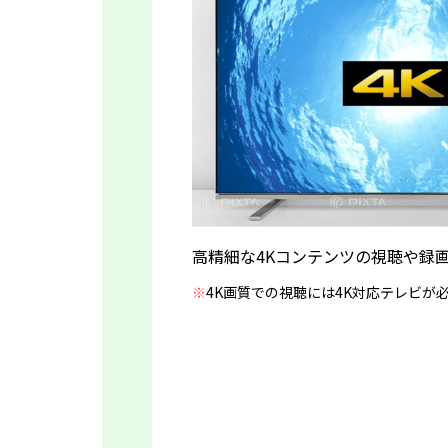
高精細な4Kコンテンツの視聴や録
※
4K画質での視聴には4K対応テレビが