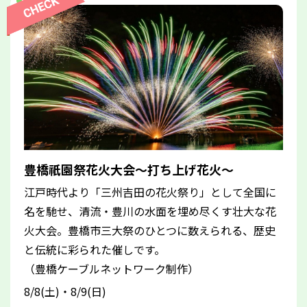
豊橋祇園祭花火大会～打ち上げ花火～
江戸時代より「三州吉田の花火祭り」として全国に
名を馳せ、清流・豊川の水面を埋め尽くす壮大な花
火大会。豊橋市三大祭のひとつに数えられる、歴史
と伝統に彩られた催しです。
（豊橋ケーブルネットワーク制作）
8/8(土)・8/9(日)