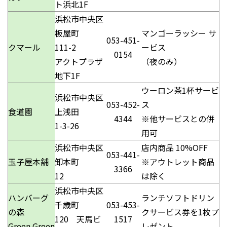
ト浜北1F
浜松市中央区
板屋町
マンゴーラッシー サ
053-451-
クマール
111-2
ービス
0154
アクトプラザ
（夜のみ）
地下1F
ウーロン茶1杯サービ
浜松市中央区
053-452-
ス
食道園
上浅田
4344
※他サービスとの併
1-3-26
用可
浜松市中央区
店内商品 10%OFF
053-441-
玉子屋本舗
卸本町
※アウトレット商品
3366
12
は除く
浜松市中央区
ハンバーグ
ランチソフトドリン
千歳町
053-453-
の森
クサービス券を1枚プ
120 天馬ビ
1517
Green Green
レゼント