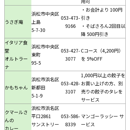
用可
・お会計より 100円
浜松市中央区
053-473-
引き
うさぎ庵
上島
9166
・そばさろん2回目以
5-7-30
降 500円引き
イタリア食
浜松市中央区
堂
053-427-
Cコース（4,200円）
東町
オルトラー
3077
を 5%OFF
95-5
ナ
1,000円以上の餃子を
浜松市浜名区
053-428-
お買い上げの方、別
かもちゃん
新都田
3107
売りの餃子のタレを
5-1-9
サービス
浜松市浜名区
クマールさ
平口2861
053-586-
マンゴーラッシー サ
んの
サンストリー
8339
ービス
カレー