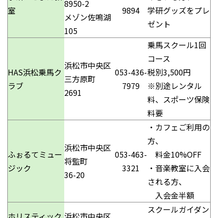
8950-2
室
9894
学研グッズをプレ
メゾン佐鳴湖
ゼント
105
乗馬スクール1回
コース
浜松市中央区
HAS浜松乗馬ク
053-436-
税別3,500円
三方原町
ラブ
7979
※別途レンタル
2691
料、スポーツ保険
料要
・カフェご利用の
方、
浜松市中央区
ふぉるてミュー
053-463-
料金10%OFF
将監町
ジック
3321
・音楽教室に入会
36-20
される方、
入会金半額
スクールガイダン
ホリスティック
浜松市中央区