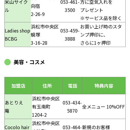
米山サイク
053-461-
方に空気入れを
向宿
ル
3500
プレゼント
2-26-9
※サービス品を除く
浜松市中央区
お買い上げ時のスタ
Ladies shop
053-459-
蜆塚
ンプ押印に、
BCBG
3888
3-16-28
さらに1ヶ押印
美容・コスメ
加盟店
住所
電話
特典内容
浜松市中央区
あとりえ
053-434-
有玉南町
全メニュー 10%OFF
庵
5870
1204-2
浜松市中央区
Cocolo hair
053-464-
新規のお客様