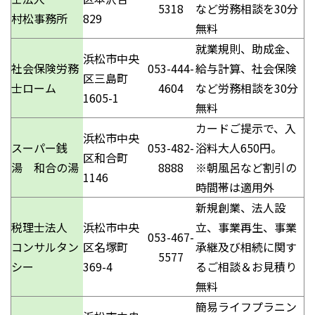
5318
など労務相談を30分
村松事務所
829
無料
就業規則、助成金、
浜松市中央
社会保険労務
053-444-
給与計算、社会保険
区三島町
士ローム
4604
など労務相談を30分
1605-1
無料
カードご提示で、入
浜松市中央
スーパー銭
053-482-
浴料大人650円。
区和合町
湯 和合の湯
8888
※朝風呂など割引の
1146
時間帯は適用外
新規創業、法人設
税理士法人
浜松市中央
立、事業再生、事業
053-467-
コンサルタン
区名塚町
承継及び相続に関す
5577
シー
369-4
るご相談＆お見積り
無料
簡易ライフプラニン