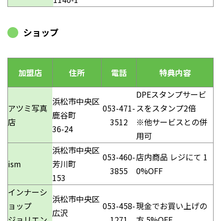
ショップ
加盟店
住所
電話
特典内容
DPEスタンプサービ
浜松市中央区
アツミ写真
053-471-
スをスタンプ2倍
鹿谷町
店
3512
※他サービスとの併
36-24
用可
浜松市中央区
053-460-
店内商品 レジにて 1
ism
芳川町
3855
0%OFF
153
インナーシ
浜松市中央区
ョップ
053-458-
現金でお買い上げの
広沢
ジョリエン
1271
方 5%OFF