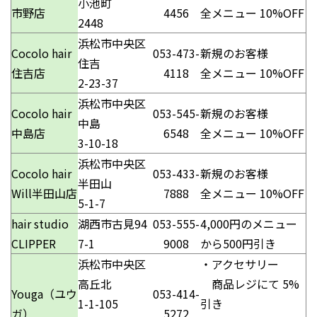
小池町
市野店
4456
全メニュー 10%OFF
2448
浜松市中央区
Cocolo hair
053-473-
新規のお客様
住吉
住吉店
4118
全メニュー 10%OFF
2-23-37
浜松市中央区
Cocolo hair
053-545-
新規のお客様
中島
中島店
6548
全メニュー 10%OFF
3-10-18
浜松市中央区
Cocolo hair
053-433-
新規のお客様
半田山
Will半田山店
7888
全メニュー 10%OFF
5-1-7
hair studio
湖西市古見94
053-555-
4,000円のメニュー
CLIPPER
7-1
9008
から500円引き
浜松市中央区
・アクセサリー
高丘北
商品レジにて 5%
Youga（ユウ
053-414-
1-1-105
引き
ガ）
5272