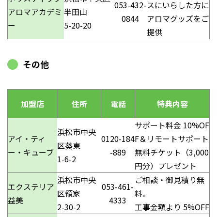
053-432-
スにいらした方に
アロマアカデミ
半田山
0844
アロマグッズをご
ー
5-20-20
提供
その他
加盟店
住所
電話
特典内容
サポート料金 10%OF
浜松市中央
アイ・ティ
0120-184
F＆リモートサポート
区葵東
ー・キューブ
-889
無料チケット（3,000
1-6-2
円分）プレゼント
浜松市中央
ご相談・御見積り無
エクステリア
053-461-
区領家
料。
益美
4333
2-30-2
工事金額より 5%OFF