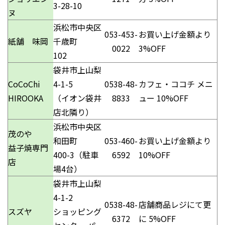
3-28-10
ヌ
浜松市中央区
053-453-
お買い上げ金額より
紙舗 味岡
千歳町
0022
3%OFF
102
袋井市上山梨
CoCoChi
4-1-5
0538-48-
カフェ・ココチ メニ
HIROOKA
（イオン袋井
8833
ュー 10%OFF
店北隣り）
浜松市中央区
茂のや
和田町
053-460-
お買い上げ金額より
益子焼専門
400-3（駐車
6592
10%OFF
店
場4台）
袋井市上山梨
4-1-2
0538-48-
店舗商品レジにて更
スズヤ
ショッピング
6372
に 5%OFF