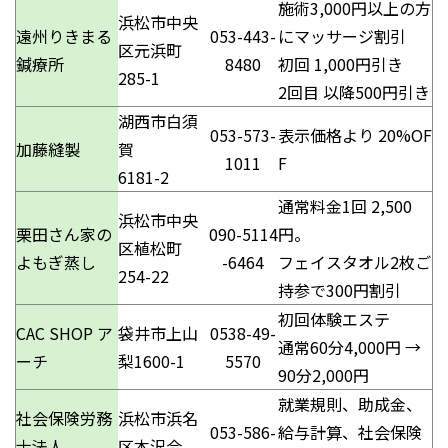
施術3,000円以上の方
浜松市中央
遠州りきまる
053-443-
にマッサージ割引
区元浜町
鍼療所
8480
初回 1,000円引き
285-1
2回目 以降500円引き
湖西市白須
053-573-
表示価格より 20%OF
加藤縫製
賀
1011
F
6181-2
通常料金1回 2,500
浜松市中央
栗田さん家の
090-5114
円。
区植松町
よもぎ蒸し
-6464
フェイスタオル2枚ご
254-22
持参で300円割引
初回体験エステ
CAC SHOP ア
袋井市上山
0538-49-
通常60分4,000円 →
ーチ
梨1600-1
5570
90分2,000円
就業規則、助成金、
社会保険労務
浜松市浜名
053-586-
給与計算、社会保険
士法人
区本沢合