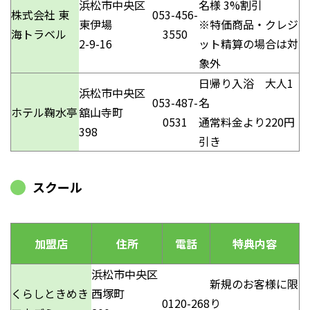
浜松市中央区
名様 3%割引
株式会社 東
053-456-
東伊場
※特価商品・クレジ
海トラベル
3550
2-9-16
ット精算の場合は対
象外
日帰り入浴 大人1
浜松市中央区
053-487-
名
ホテル鞠水亭
舘山寺町
0531
通常料金より220円
398
引き
スクール
加盟店
住所
電話
特典内容
浜松市中央区
新規のお客様に限
くらしときめき
西塚町
0120-268
り