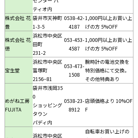
センター パ
ティオ内
株式会社 花
袋井市天神町
0538-42-
1,000円以上お買い上
豊
1-3-5
4187
げの方 5%OFF
浜松市中央区
株式会社 花
053-453-
1,000円以上お買い上
田町
徳
4587
げの方 5%OFF
231-2
浜松市中央区
腕時計の電池交換を
053-473-
宝生堂
富塚町
特別価格にて交換。
1508
2156−81
その他特典あり
袋井市浅岡35
0
めがね工房
0538-23-
店頭価格より 10%OF
ショッピング
FUJITA
8912
F
タウン
パディ内
自転車お買い上げの
浜松市中央区