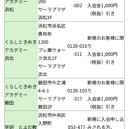
アカデミー
200
-002
入会金1,000円
浜松
サーラプラザ
（税抜）引き
浜松3F
浜松市浜名区
貴布祢
新規のお客様に限
くらしときめき
1200
0120-010
り
アカデミー
プレ葉ウォー
-311
入会金1,000円
浜北
ク浜北1F
（税抜）引き
サーラプラザ
浜北
磐田市今之浦
新規のお客様に限
くらしときめき
4-6-1
0120-105
り
アカデミー
サーラプラザ
-317
入会金1,000円
磐田
磐田2F
（税抜）引き
浜松市中央区
新規に入会申し込
入野町
学研 とよだ教
053-477-
みされる方、