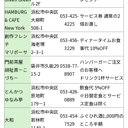
ル2F
HAMBURG
浜松市中央区
053-425-
サービス券 通常の2
& CAFE
大柳町
4225
倍お渡し
New York
508-1
創作フレン
浜松市中央区
053-456-
ディナータイムお食
チ
海老塚
3229
事代 10%OFF
マリポーサ
2−3−1
門前茶屋
ハンバーガーご注文
袋井市久能29
0538-77-
胡祉斎－こ
のお客様へ
15-2
8907
づち－
ドリンク1杯サービス
浜松市中央区
飲食代 5%OFF
とんかつ
053-426-
恩地町
※日替定食とサービ
ゆなみ亭
0889
179－1
ス定食は除く
浜松市中央区
053-454-
ふぐひれ酒1,000円の
大和
若林町
7529
ところ半額
1140-1