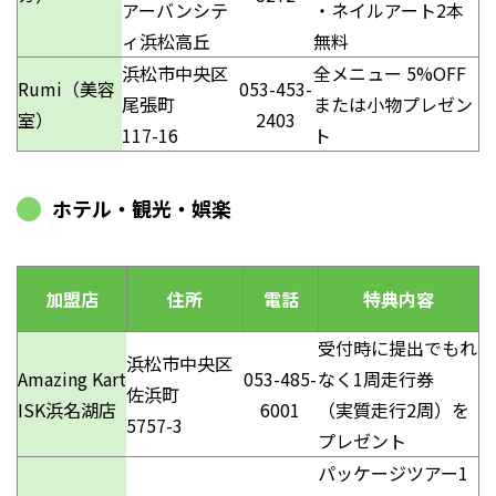
アーバンシテ
・ネイルアート2本
ィ浜松高丘
無料
浜松市中央区
全メニュー 5%OFF
Rumi（美容
053-453-
尾張町
または小物プレゼン
室）
2403
117-16
ト
ホテル・観光・娯楽
加盟店
住所
電話
特典内容
受付時に提出でもれ
浜松市中央区
Amazing Kart
053-485-
なく1周走行券
佐浜町
ISK浜名湖店
6001
（実質走行2周）を
5757-3
プレゼント
パッケージツアー1